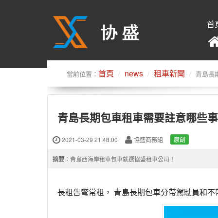
首
首頁
news
租車新聞
當前位置：
青島長
青島長期包車租車需要註意哪些事
2021-03-29 21:48:00
協盛商務組
原創
摘要
：青島西海岸租車包車就選協盛租車公司！
長租告彆常租， 青島長期包車分帶駕駛員和