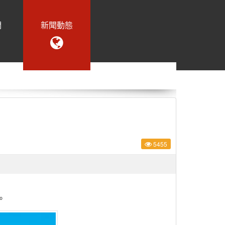
們
新聞動態
5455
。