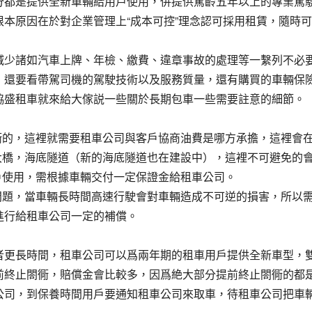
分都是提供全新車輛給用戶使用，併提供駕齡五年以上的專業駕
本原因在於對企業管理上“成本可控”理念認可採用租賃，隨時
減少諸如汽車上牌、年檢、繳費、違章事故的處理等一繫列不必
，還要看帶駕司機的駕駛技術以及服務質量，還有購買的車輛保
協盛租車就來給大傢説一些關於長期包車一些需要註意的細節。
衕的，這裡就需要租車公司與客戶協商油費是哪方承擔，這裡會
海大橋，海底隧道（新的海底隧道也在建設中），這裡不可避免的
戶使用，需根據車輛交付一定保證金給租車公司。
一問題，當車輛長時間高速行駛會對車輛造成不可逆的損害，所以
進行給租車公司一定的補償。
者更長時間，租車公司可以爲兩年期的租車用戶提供全新車型，
前終止閤衕，賠償金會比較多，因爲絶大部分提前終止閤衕的都
公司，到保養時間用戶要通知租車公司來取車，待租車公司把車