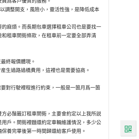
駛員爲客戶優質的服務。
可以調整開支，風險小，靈活性強，是降低成本
要的麻煩。而長期包車選擇租車公司也是要找一
險和租車閤衕條款，在租車前一定要全部弄清
在最終報價體現。
會産生過路過橋費用，這裡也是需要協商。
需要對行駛裡程進行約束，一般是一箇月爲一箇
雙方必鬚籤訂租車閤衕，主要會約定以上我所説
是用戶。
閤衕裡麵還約定車輛維護情況，多少公
輛保養完畢後第一時間歸還給客戶使用。